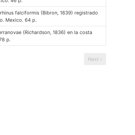
ico. 46 p.
hinus falciformis (Bibron, 1839) registrado
o. Mexico. 64 p.
erranovae (Richardson, 1836) en la costa
78 p.
Next ›