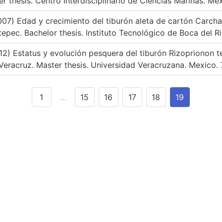
 thesis. Centro Interdisciplinario de Ciencias Marinas. Mex
07) Edad y crecimiento del tiburón aleta de cartón Carchar
epec. Bachelor thesis. Instituto Tecnológico de Boca del Ri
012) Estatus y evolución pesquera del tiburón Rizoprionon t
Veracruz. Master thesis. Universidad Veracruzana. Mexico. 
1
…
15
16
17
18
19